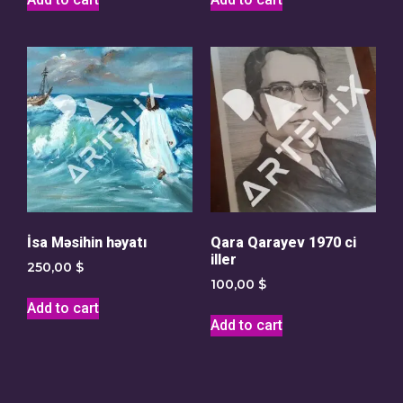
İsa Məsihin həyatı
Qara Qarayev 1970 ci
iller
250,00
$
100,00
$
Add to cart
Add to cart