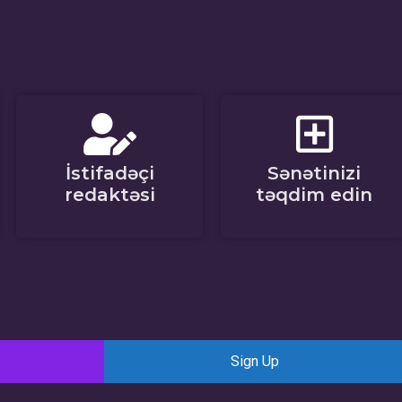
İstifadəçi
Sənətinizi
redaktəsi
təqdim edin
Sign Up