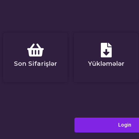
Son Sifarişlər
Yükləmələr
Login